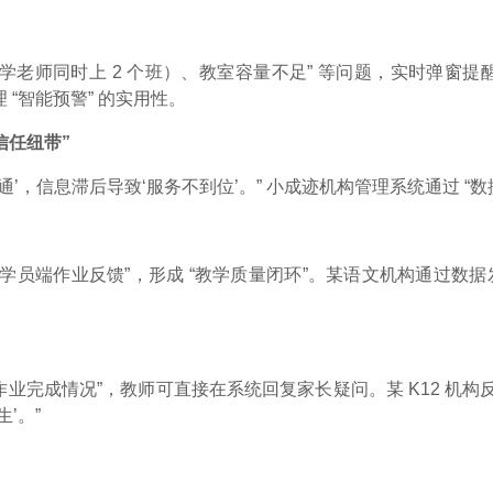
老师同时上 2 个班）、教室容量不足” 等问题，实时弹窗提醒。
 “智能预警” 的实用性。
申请免费体验
信任纽带”
’，信息滞后导致‘服务不到位’。” 小成迹机构管理系统通过 “数据
0/20
0/4
“学员端作业反馈”，形成 “教学质量闭环”。某语文机构通过数据发
0/11
立即申请
业完成情况”，教师可直接在系统回复家长疑问。某 K12 机构
’。”