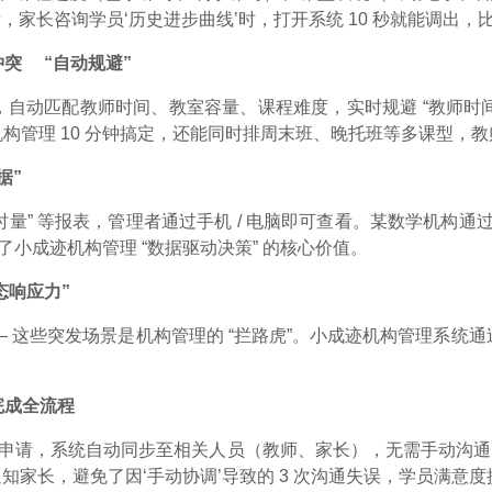
长咨询学员‘历史进步曲线’时，打开系统 10 秒就能调出，比翻
突 “自动规避”
课型，自动匹配教师时间、教室容量、课程难度，实时规避 “教师时
迹机构管理 10 分钟搞定，还能同时排周末班、晚托班等多课型，教师
据”
” 等报表，管理者通过手机 / 电脑即可查看。某数学机构通过数
了小成迹机构管理 “数据驱动决策” 的核心价值。
态响应力”
这些突发场景是机构管理的 “拦路虎”。小成迹机构管理系统通过 
完成全流程
” 申请，系统自动同步至相关人员（教师、家长），无需手动沟
家长，避免了因‘手动协调’导致的 3 次沟通失误，学员满意度提升