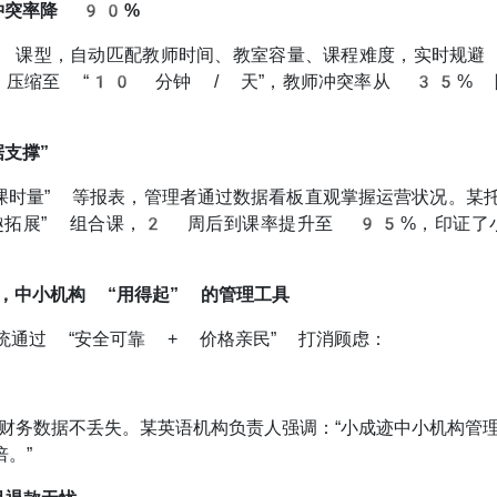
冲突率降 90%
申请免费体验
 课型，自动匹配教师时间、教室容量、课程难度，实时规避 
” 压缩至 “10 分钟 / 天”，教师冲突率从 35%
0/20
支撑”
0/4
课时量” 等报表，管理者通过数据看板直观掌握运营状况。某
趣拓展” 组合课，2 周后到课率提升至 95%，印证了
0/11
，中小机构 “用得起” 的管理工具
立即申请
统通过 “安全可靠 + 价格亲民” 打消顾虑：
财务数据不丢失。某英语机构负责人强调：“小成迹中小机构管
。”